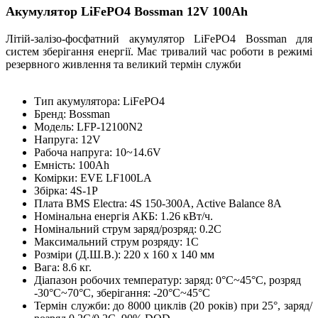
Акумулятор LiFePO4 Bossman 12V 100Ah
Літій-залізо-фосфатний акумулятор LiFePO4 Bossman для
систем зберігання енергії. Має тривалий час роботи в режимі
резервного живлення та великий термін служби
Тип акумулятора: LiFePO4
Бренд: Bossman
Модель: LFP-12100N2
Напруга: 12V
Рабоча напруга: 10~14.6V
Емність: 100Ah
Комірки: EVE LF100LA
Збірка: 4S-1P
Плата BMS Electra: 4S 150-300A, Active Balance 8A
Номінальна енергія АКБ: 1.26 кВт/ч.
Номінальний струм заряд/розряд: 0.2С
Максимальний струм розряду: 1С
Розміри (Д.Ш.В.): 220 х 160 х 140 мм
Вага: 8.6 кг.
Діапазон робочих температур: заряд: 0°С~45°С, розряд
-30°С~70°С, зберігання: -20°С~45°С
Термін служби: до 8000 циклів (20 років) при 25°, заряд/