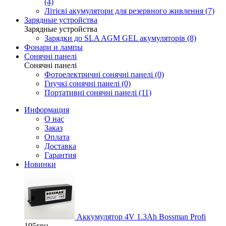
(4)
Літієві акумулятори для резервного живлення (7)
Зарядные устройства
Зарядные устройства
Зарядки до SLA AGM GEL акумуляторів (8)
Фонари и лампы
Сонячні панелі
Сонячні панелі
Фотоелектричні cонячні панелі (0)
Гнучкі cонячні панелі (0)
Портативні сонячні панелі (11)
Информация
О нас
Заказ
Оплата
Доставка
Гарантия
Новинки
Аккумулятор 4V 1.3Ah Bossman Profi
195грн.