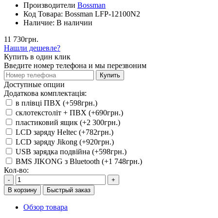
Производители
Bossman
Код Товара:
Bossman LFP-12100N2
Наличие:
В наличии
11 730грн.
Нашли дешевле?
Купить в один клик
Введите номер телефона и мы перезвоним
Купить
Доступные опции
Додаткова комплектація:
в плівці ПВХ (+598грн.)
склотекстоліт + ПВХ (+690грн.)
пластиковий ящик (+2 300грн.)
LCD заряду Heltec (+782грн.)
LCD заряду Jikong (+920грн.)
USB зарядка подвійна (+598грн.)
BMS JIKONG з Bluetooth (+1 748грн.)
Кол-во:
-
+
В корзину
Быстрый заказ
Обзор товара