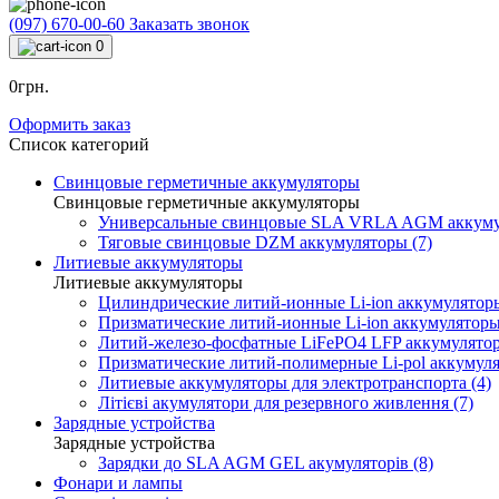
(097) 670-00-60
Заказать звонок
0
0грн.
Оформить заказ
Список категорий
Свинцовые герметичные аккумуляторы
Свинцовые герметичные аккумуляторы
Универсальные свинцовые SLA VRLA AGM аккумул
Тяговые свинцовые DZM аккумуляторы (7)
Литиевые аккумуляторы
Литиевые аккумуляторы
Цилиндрические литий-ионные Li-ion аккумуляторы
Призматические литий-ионные Li-ion аккумуляторы
Литий-железо-фосфатные LiFePO4 LFP аккумулятор
Призматические литий-полимерные Li-pol аккумуля
Литиевые аккумуляторы для электротранспорта (4)
Літієві акумулятори для резервного живлення (7)
Зарядные устройства
Зарядные устройства
Зарядки до SLA AGM GEL акумуляторів (8)
Фонари и лампы