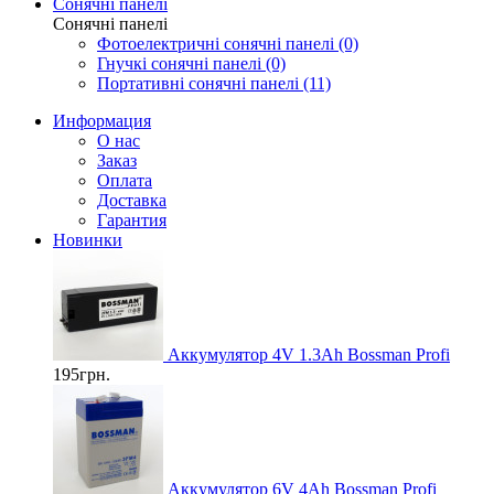
Сонячні панелі
Сонячні панелі
Фотоелектричні cонячні панелі (0)
Гнучкі cонячні панелі (0)
Портативні сонячні панелі (11)
Информация
О нас
Заказ
Оплата
Доставка
Гарантия
Новинки
Аккумулятор 4V 1.3Ah Bossman Profi
195грн.
Аккумулятор 6V 4Ah Bossman Profi