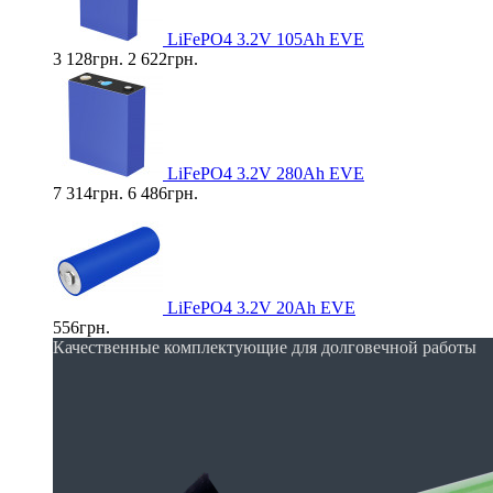
LiFePO4 3.2V 105Ah EVE
3 128грн.
2 622грн.
LiFePO4 3.2V 280Ah EVE
7 314грн.
6 486грн.
LiFePO4 3.2V 20Ah EVE
556грн.
Качественные комплектующие для долговечной работы