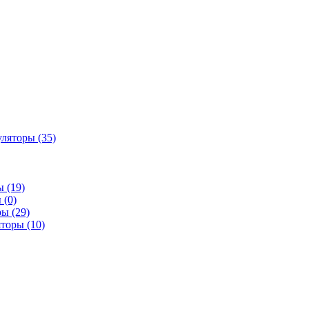
яторы (35)
 (19)
 (0)
ы (29)
торы (10)