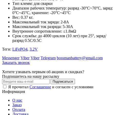
Тип клемм: для сварки
Диапазон рабочих температур: разряд -30°С~70°С, заряд:
0°С~45°С, хранение: -20°С~45°С
Вес: 0.37 кг.
Максимальный ток заряда: 2-8А
Максимальный ток разряда: 5-30A
Внутреннее сопротивление: ≤1.8мΩ
Срок службы: до 4000 циклов (10 лет) при 25°, заряд/
разряд 0.5С/0.5С
Теги:
LiFePO4
,
3.2V
Messenger
Viber
Viber
Telegram
bossmanbattery@gmail.com
Заказать звонок
Хотите узнавать первым об акциях и скидках?
Подпишитесь на нашу рассылку
Подписаться
Я прочитал
Соглашение
и согласен с условиями
Информация
О нас
Заказ
Оплата
Доставка