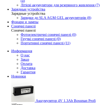
(4)
Літієві акумулятори для резервного живлення (7)
Зарядные устройства
Зарядные устройства
Зарядки до SLA AGM GEL акумуляторів (8)
Фонари и лампы
Сонячні панелі
Сонячні панелі
Фотоелектричні cонячні панелі (0)
Гнучкі cонячні панелі (0)
Портативні сонячні панелі (11)
Информация
О нас
Заказ
Оплата
Доставка
Гарантия
Новинки
Аккумулятор 4V 1.3Ah Bossman Profi
195грн.